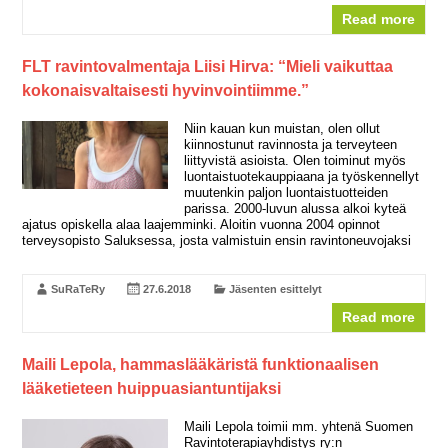
Read more
FLT ravintovalmentaja Liisi Hirva: “Mieli vaikuttaa
kokonaisvaltaisesti hyvinvointiimme.”
Niin kauan kun muistan, olen ollut
kiinnostunut ravinnosta ja terveyteen
liittyvistä asioista. Olen toiminut myös
luontaistuotekauppiaana ja työskennellyt
muutenkin paljon luontaistuotteiden
parissa. 2000-luvun alussa alkoi kyteä
ajatus opiskella alaa laajemminki. Aloitin vuonna 2004 opinnot
terveysopisto Saluksessa, josta valmistuin ensin ravintoneuvojaksi
SuRaTeRy
27.6.2018
Jäsenten esittelyt
Read more
Maili Lepola, hammaslääkäristä funktionaalisen
lääketieteen huippuasiantuntijaksi
Maili Lepola toimii mm. yhtenä Suomen
Ravintoterapiayhdistys ry:n