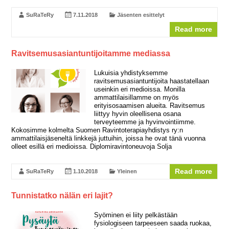
SuRaTeRy
7.11.2018
Jäsenten esittelyt
Read more
Ravitsemusasiantuntijoitamme mediassa
Lukuisia yhdistyksemme
ravitsemusasiantuntijoita haastatellaan
useinkin eri medioissa. Monilla
ammattilaisillamme on myös
erityisosaamisen alueita. Ravitsemus
liittyy hyvin oleellisena osana
terveyteemme ja hyvinvointiimme.
Kokosimme kolmelta Suomen Ravintoterapiayhdistys ry:n
ammattilaisjäseneltä linkkejä juttuihin, joissa he ovat tänä vuonna
olleet esillä eri medioissa. Diplomiravintoneuvoja Solja
Read more
SuRaTeRy
1.10.2018
Yleinen
Tunnistatko nälän eri lajit?
Syöminen ei liity pelkästään
fysiologiseen tarpeeseen saada ruokaa,