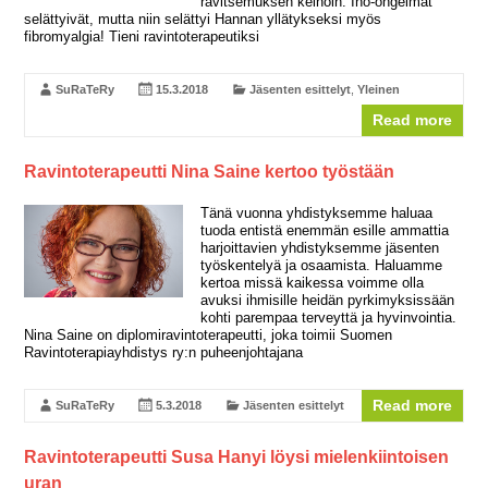
ravitsemuksen keinoin. Iho-ongelmat
selättyivät, mutta niin selättyi Hannan yllätykseksi myös
fibromyalgia! Tieni ravintoterapeutiksi
SuRaTeRy
15.3.2018
Jäsenten esittelyt
,
Yleinen
Read more
Ravintoterapeutti Nina Saine kertoo työstään
Tänä vuonna yhdistyksemme haluaa
tuoda entistä enemmän esille ammattia
harjoittavien yhdistyksemme jäsenten
työskentelyä ja osaamista. Haluamme
kertoa missä kaikessa voimme olla
avuksi ihmisille heidän pyrkimyksissään
kohti parempaa terveyttä ja hyvinvointia.
Nina Saine on diplomiravintoterapeutti, joka toimii Suomen
Ravintoterapiayhdistys ry:n puheenjohtajana
Read more
SuRaTeRy
5.3.2018
Jäsenten esittelyt
Ravintoterapeutti Susa Hanyi löysi mielenkiintoisen
uran