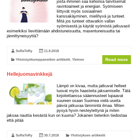
josta ihminen saa kehonsa tarvitsemat
ravintoaineet ja energian. Syömiseen
liittyvät myös sosiaalinen
kanssakäyminen, mielihyvä ja tunteet.
Mitä jos tunteet ottavatkin vallan
syömisestä ja käytät syömistä jatkuvasti
esimerkiksi lievittämään ahdistuneisuutta, masentuneisuutta tai
jännittyneisyyttä?
SuRaTeRy
11.9.2018
Read more
Yhteistyökumppaneiden artikkelit
,
Yleinen
Hellejuomavinkkejä
Lämpö on kivaa, mutta jatkuvat helteet
tuovat myös haasteita jaksamiselle. Tätä
kirjoitettaessa sääennusteet lupaavat
suureen osaan Suomea vielä useita
päiviä jatkuvaa lämmintä ilmaa. Miten
pysyä hyvin nesteytettynä ja miten
jaksaa nauttia kesästä kun on kuuma? Jokainen tietenkin tiedostaa
että pitää
SuRaTeRy
30.7.2018
Yhdistyksen artikkelit