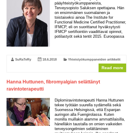
pääyhteistyökumppaneista,
Terveysopisto Saluksen opettajana. Hän
on ensimmäinen suomalainen ja
toistaiseksi ainoa The Institute for
Functional Medicine Certified Practitioner,
IFMCP, eli on suorittanut hyväksytysti
IFMCP sertifiointiin vaadittavat opinnot,
potilastyöt sekä tentit 2015. Euroopassa
SuRaTeRy
18.6.2018
Yhteistyökumppaneiden artikkelit
Read more
Hanna Huttunen, fibromyalgian selättänyt
ravintoterapeutti
Diplomiravintoterapeutti Hanna Huttunen
tekee työtään suurella sydämellä sekä
Suomessa Helsingissä, että Espanjan
auringon alla Fuengirolassa. Kuten
monilla muillakin alamme ammattilaisilla,
hänelläkin taustalla on omien vaikeiden
terveysongelmien selättäminen