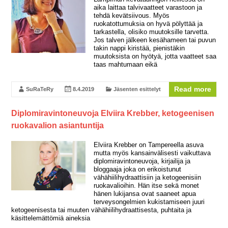
aika laittaa talvivaatteet varastoon ja
tehdä kevätsiivous. Myös
ruokatottumuksia on hyvä pölyttää ja
tarkastella, olisiko muutoksille tarvetta.
Jos talven jälkeen kesähameen tai puvun
takin nappi kiristää, pienistäkin
muutoksista on hyötyä, jotta vaatteet saa
taas mahtumaan eikä
Read more
SuRaTeRy
8.4.2019
Jäsenten esittelyt
Diplomiravintoneuvoja Elviira Krebber, ketogeenisen
ruokavalion asiantuntija
Elviira Krebber on Tampereella asuva
mutta myös kansainvälisesti vaikuttava
diplomiravintoneuvoja, kirjailija ja
bloggaaja joka on erikoistunut
vähähiilihydraattisiin ja ketogeenisiin
ruokavalioihin. Hän itse sekä monet
hänen lukijansa ovat saaneet apua
terveysongelmien kukistamiseen juuri
ketogeenisesta tai muuten vähähiilihydraattisesta, puhtaita ja
käsittelemättömiä aineksia