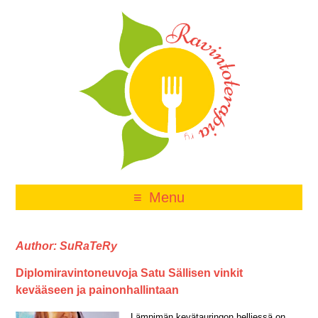
Menu
Author:
SuRaTeRy
Diplomiravintoneuvoja Satu Sällisen vinkit
kevääseen ja painonhallintaan
Lämpimän kevätauringon helliessä on