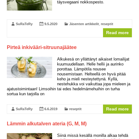
täysvegaani nokkospesto.
SuRaTeRy
9.5.2020
Jäsenten artikkelit
,
reseptit
Read more
Pirteä inkivääri-sitruunajäätee
Alkukesä on yllättänyt aikaiset lomailijat
kuumuudellaan. Helle hellii ja aurinko
porottaa. Lämpötila nousee
nousemistaan. Helteellä on hyvä pitää
keho ja mieli nesteytettynä. Kyllä,
nestehukka voi vaikuttaa jopa mieleen ja
ajatustoimintaan! Limsoihin tai edes hedelmämehuihin on turha
sortua kun tarjolla on
Read more
SuRaTeRy
6.6.2019
reseptit
Lämmin alkutalven ateria (G, M, M)
Siinä missä kesällä monilla alkaa tehdä