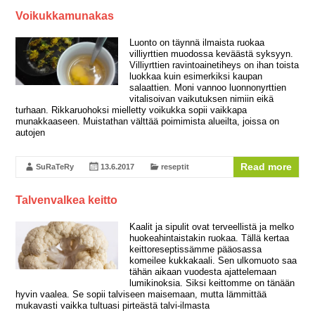
Voikukkamunakas
Luonto on täynnä ilmaista ruokaa
villiyrttien muodossa keväästä syksyyn.
Villiyrttien ravintoainetiheys on ihan toista
luokkaa kuin esimerkiksi kaupan
salaattien. Moni vannoo luonnonyrttien
vitalisoivan vaikutuksen nimiin eikä
turhaan. Rikkaruohoksi mielletty voikukka sopii vaikkapa
munakkaaseen. Muistathan välttää poimimista alueilta, joissa on
autojen
Read more
SuRaTeRy
13.6.2017
reseptit
Talvenvalkea keitto
Kaalit ja sipulit ovat terveellistä ja melko
huokeahintaistakin ruokaa. Tällä kertaa
keittoreseptissämme pääosassa
komeilee kukkakaali. Sen ulkomuoto saa
tähän aikaan vuodesta ajattelemaan
lumikinoksia. Siksi keittomme on tänään
hyvin vaalea. Se sopii talviseen maisemaan, mutta lämmittää
mukavasti vaikka tultuasi pirteästä talvi-ilmasta