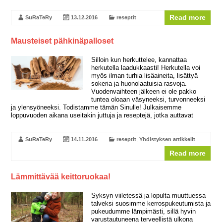
Read more
SuRaTeRy
13.12.2016
reseptit
Mausteiset pähkinäpalloset
Silloin kun herkuttelee, kannattaa
herkutella laadukkaasti! Herkutella voi
myös ilman turhia lisäaineita, lisättyä
sokeria ja huonolaatuisia rasvoja.
Vuodenvaihteen jälkeen ei ole pakko
tuntea oloaan väsyneeksi, turvonneeksi
ja ylensyöneeksi. Todistamme tämän Sinulle! Julkaisemme
loppuvuoden aikana useitakin juttuja ja reseptejä, jotka auttavat
SuRaTeRy
14.11.2016
reseptit
,
Yhdistyksen artikkelit
Read more
Lämmittävää keittoruokaa!
Syksyn viiletessä ja lopulta muuttuessa
talveksi suosimme kerrospukeutumista ja
pukeudumme lämpimästi, sillä hyvin
varustautuneena terveellistä ulkona