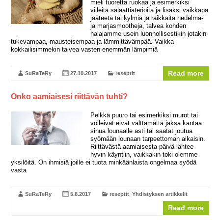
mieli tuoretta ruokaa ja esimerkiksi
viileitä salaattiaterioita ja lisäksi vaikkapa
jääteetä tai kylmiä ja raikkaita hedelmä-
ja marjasmootheja, talvea kohden
halajamme usein luonnollisestikin jotakin
tukevampaa, mausteisempaa ja lämmittävämpää. Vaikka
kokkailisimmekin talvea vasten enemmän lämpimiä
Read more
SuRaTeRy
27.10.2017
reseptit
Onko aamiaisesi riittävän tuhti?
Pelkkä puuro tai esimerkiksi murot tai
voileivät eivät välttämättä jaksa kantaa
sinua lounaalle asti tai saatat joutua
syömään lounaan tarpeettoman aikaisin.
Riittävästä aamiaisesta päivä lähtee
hyvin käyntiin, vaikkakin toki olemme
yksilöitä. On ihmisiä joille ei tuota minkäänlaista ongelmaa syödä
vasta
SuRaTeRy
5.8.2017
reseptit
,
Yhdistyksen artikkelit
Read more