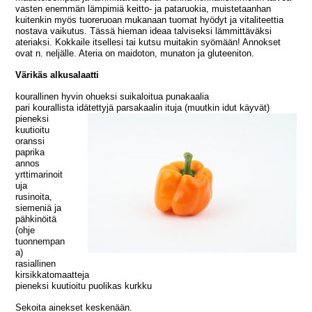
vasten enemmän lämpimiä keitto- ja pataruokia, muistetaanhan
kuitenkin myös tuoreruoan mukanaan tuomat hyödyt ja vitaliteettia
nostava vaikutus. Tässä hieman ideaa talviseksi lämmittäväksi
ateriaksi. Kokkaile itsellesi tai kutsu muitakin syömään! Annokset
ovat n. neljälle. Ateria on maidoton, munaton ja gluteeniton.
Värikäs alkusalaatti
kourallinen hyvin ohueksi suikaloitua punakaalia
pari kourallista idätettyjä parsakaalin ituja (muutkin idut käyvät)
pieneksi
kuutioitu
oranssi
paprika
annos
yrttimarinoit
uja
rusinoita,
siemeniä ja
pähkinöitä
(ohje
tuonnempan
a)
rasiallinen
kirsikkatomaatteja
pieneksi kuutioitu puolikas kurkku
Sekoita ainekset keskenään.