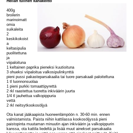
Hellän tulinen kanakeitto
400g
broilerin
marinoimatt
omia
suikaleita
2
keskikokoist
a
keltasipulia
puolitettuna
ja
viipaloituna
1 keltainen paprika pieneksi kuutioituna
3 ohueksi viipaloitua valkosipulinkynttä
pieni pussi pakasteparsakaalia tai tuore parsakaali paloiteltuna
1 tl luonnonsuolaa
1 pieni purkki tomaattipyrettä
2 rkl raastettua tuoretta inkiväärin juurta
1/4 tl jauhettua valkopippuria
vettä
2 rkl neitsytkookosöljyä
Ota kanat jääkaapista huoneenlämpöön n. 30-60 min. ennen
valmistamista. Paista niihin kattilassa kookosöljyssä pieni
paistopinta muutaman minuutin ajan inkiväärin ja valkopippurin
kanssa, ota kattila liedeltä ja lisää muut ainekset parsakaalia