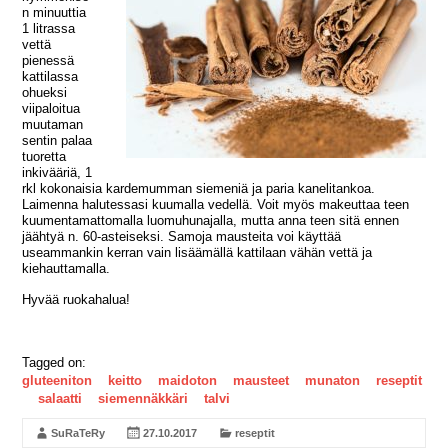
n minuuttia
1 litrassa
vettä
pienessä
kattilassa
ohueksi
viipaloitua
muutaman
sentin palaa
tuoretta
inkivääriä, 1
rkl kokonaisia kardemumman siemeniä ja paria kanelitankoa.
Laimenna halutessasi kuumalla vedellä. Voit myös makeuttaa teen
kuumentamattomalla luomuhunajalla, mutta anna teen sitä ennen
jäähtyä n. 60-asteiseksi. Samoja mausteita voi käyttää
useammankin kerran vain lisäämällä kattilaan vähän vettä ja
kiehauttamalla.
Hyvää ruokahalua!
Tagged on:
gluteeniton
keitto
maidoton
mausteet
munaton
reseptit
salaatti
siemennäkkäri
talvi
SuRaTeRy
27.10.2017
reseptit