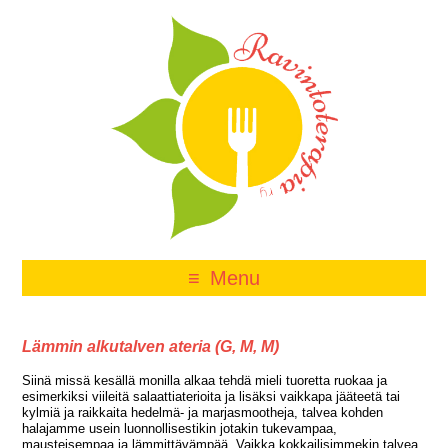
Menu
Lämmin alkutalven ateria (G, M, M)
Siinä missä kesällä monilla alkaa tehdä mieli tuoretta ruokaa ja
esimerkiksi viileitä salaattiaterioita ja lisäksi vaikkapa jääteetä tai
kylmiä ja raikkaita hedelmä- ja marjasmootheja, talvea kohden
halajamme usein luonnollisestikin jotakin tukevampaa,
mausteisempaa ja lämmittävämpää. Vaikka kokkailisimmekin talvea