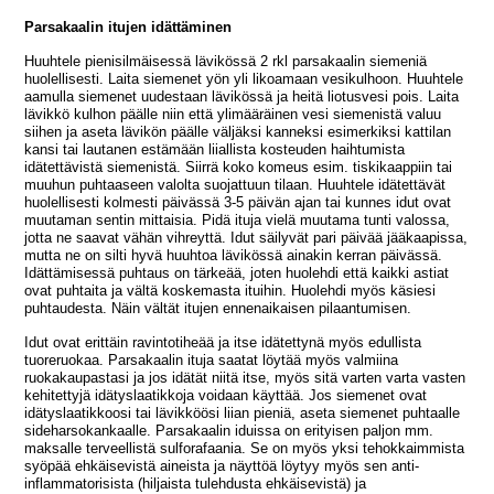
Parsakaalin itujen idättäminen
Huuhtele pienisilmäisessä lävikössä 2 rkl parsakaalin siemeniä
huolellisesti. Laita siemenet yön yli likoamaan vesikulhoon. Huuhtele
aamulla siemenet uudestaan lävikössä ja heitä liotusvesi pois. Laita
lävikkö kulhon päälle niin että ylimääräinen vesi siemenistä valuu
siihen ja aseta lävikön päälle väljäksi kanneksi esimerkiksi kattilan
kansi tai lautanen estämään liiallista kosteuden haihtumista
idätettävistä siemenistä. Siirrä koko komeus esim. tiskikaappiin tai
muuhun puhtaaseen valolta suojattuun tilaan. Huuhtele idätettävät
huolellisesti kolmesti päivässä 3-5 päivän ajan tai kunnes idut ovat
muutaman sentin mittaisia. Pidä ituja vielä muutama tunti valossa,
jotta ne saavat vähän vihreyttä. Idut säilyvät pari päivää jääkaapissa,
mutta ne on silti hyvä huuhtoa lävikössä ainakin kerran päivässä.
Idättämisessä puhtaus on tärkeää, joten huolehdi että kaikki astiat
ovat puhtaita ja vältä koskemasta ituihin. Huolehdi myös käsiesi
puhtaudesta. Näin vältät itujen ennenaikaisen pilaantumisen.
Idut ovat erittäin ravintotiheää ja itse idätettynä myös edullista
tuoreruokaa. Parsakaalin ituja saatat löytää myös valmiina
ruokakaupastasi ja jos idätät niitä itse, myös sitä varten varta vasten
kehitettyjä idätyslaatikkoja voidaan käyttää. Jos siemenet ovat
idätyslaatikkoosi tai lävikköösi liian pieniä, aseta siemenet puhtaalle
sideharsokankaalle. Parsakaalin iduissa on erityisen paljon mm.
maksalle terveellistä sulforafaania. Se on myös yksi tehokkaimmista
syöpää ehkäisevistä aineista ja näyttöä löytyy myös sen anti-
inflammatorisista (hiljaista tulehdusta ehkäisevistä) ja