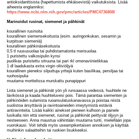
antioksidanttisista (hapettumista ehkäisevistä) vaikutuksista. Lisää
aiheesta englanniksi:
https://www.ncbi.nlm.nih.gov/pmc/articles/PMC4736808/
Marinoidut rusinat, siemenet ja pähkinät
kourallinen rusinoita
kourallinen siemensekoitusta (esim. auringonkukan, sesamin ja
kurpitsan siemeniä)
kourallinen pähkinäsekoitusta
0,5 tl ruususuolaa tai puhdistamatonta merisuolaa
1 puristettu valkosipulin kynsi
puolikas puristettu sitruuna tai pari rkl omenaviinietikkaa
1 dl laadukasta extra virgin oliiviöljyä
kourallinen pieneksi silputtuja yrttejä kuten basilikaa, persiljaa tai
ruohosipulia
muutama morttelissa murskattu punapippuri
Liota siemenet ja pähkinät yön yli runsaassa vedessä, huuhtele ne
lävikössä ja kaada huuhteluvesi pois. Tämä parantaa siementen ja
pähkinöiden sulamista ruoansulatuskanavassa ja poistaa niistä
suolistoa ärsyttäviä ja ravintoaineiden imeytymistä estäviä
antiravinteita. Lisää kaikki ainekset pieneen kulhoon ja painele
lusikalla niin että siemenet, rusinat ja pähkinät peittyvät öljyyn ja
nesteeseen. Anna maustua vähintään muutama tunti, mielellään jopa
vuorokausi. Voit tehdä myös useampikertaisen annoksen ja käyttää
muihinkin salaatteihin tai ruokien lisukkeeksi.