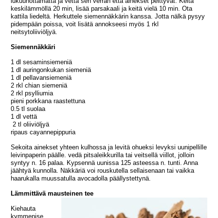
lukuunottamatta ja vettä sen verran että ainekset peittyvät. Keitä
keskilämmöllä 20 min, lisää parsakaali ja keitä vielä 10 min. Ota
kattila liedeltä. Herkuttele siemennäkkärin kanssa. Jotta nälkä pysyy
pidempään poissa, voit lisätä annokseesi myös 1 rkl
neitsytoliiviöljyä.
Siemennäkkäri
1 dl sesaminsiemeniä
1 dl auringonkukan siemeniä
1 dl pellavansiemeniä
2 rkl chian siemeniä
2 rkl psylliumia
pieni porkkana raastettuna
0.5 tl suolaa
1 dl vettä
2 tl oliiviöljyä
ripaus cayannepippuria
Sekoita ainekset yhteen kulhossa ja levitä ohueksi levyksi uunipellille
leivinpaperin päälle. vedä pitsaleikkurilla tai veitsellä viillot, jolloin
syntyy n. 16 palaa. Kypsennä uunissa 125 asteessa n. tunti. Anna
jäähtyä kunnolla. Näkkäriä voi rouskutella sellaisenaan tai vaikka
haarukalla muussatulla avocadolla päällystettynä.
Lämmittävä mausteinen tee
Kiehauta
kymmenise