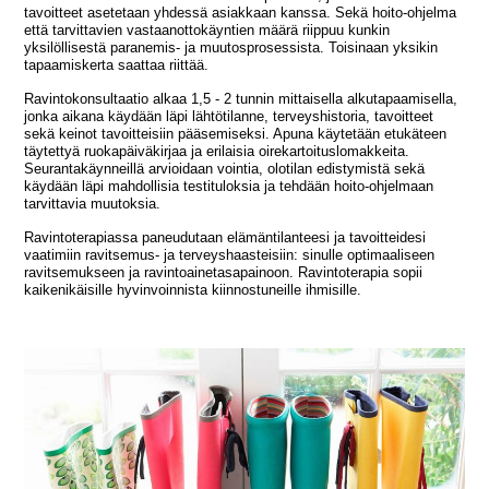
tavoitteet asetetaan yhdessä asiakkaan kanssa. Sekä hoito-ohjelma
että tarvittavien vastaanottokäyntien määrä riippuu kunkin
yksilöllisestä paranemis- ja muutosprosessista. Toisinaan yksikin
tapaamiskerta saattaa riittää.
Ravintokonsultaatio alkaa 1,5 - 2 tunnin mittaisella alkutapaamisella,
jonka aikana käydään läpi lähtötilanne, terveyshistoria, tavoitteet
sekä keinot tavoitteisiin pääsemiseksi. Apuna käytetään etukäteen
täytettyä ruokapäiväkirjaa ja erilaisia oirekartoituslomakkeita.
Seurantakäynneillä arvioidaan vointia, olotilan edistymistä sekä
käydään läpi mahdollisia testituloksia ja tehdään hoito-ohjelmaan
tarvittavia muutoksia.
Ravintoterapiassa paneudutaan elämäntilanteesi ja tavoitteidesi
vaatimiin ravitsemus- ja terveyshaasteisiin: sinulle optimaaliseen
ravitsemukseen ja ravintoainetasapainoon. Ravintoterapia sopii
kaikenikäisille hyvinvoinnista kiinnostuneille ihmisille.