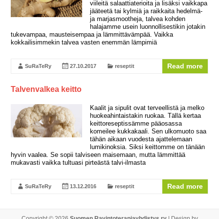
viileitä salaattiaterioita ja lisäksi vaikkapa
jääteetä tai kylmiä ja raikkaita hedelmä-
ja marjasmootheja, talvea kohden
halajamme usein luonnollisestikin jotakin
tukevampaa, mausteisempaa ja lämmittävämpää. Vaikka
kokkailisimmekin talvea vasten enemmän lämpimiä
Read more
SuRaTeRy
27.10.2017
reseptit
Talvenvalkea keitto
Kaalit ja sipulit ovat terveellistä ja melko
huokeahintaistakin ruokaa. Tällä kertaa
keittoreseptissämme pääosassa
komeilee kukkakaali. Sen ulkomuoto saa
tähän aikaan vuodesta ajattelemaan
lumikinoksia. Siksi keittomme on tänään
hyvin vaalea. Se sopii talviseen maisemaan, mutta lämmittää
mukavasti vaikka tultuasi pirteästä talvi-ilmasta
Read more
SuRaTeRy
13.12.2016
reseptit
Copyright © 2026
Suomen Ravintoterapiayhdistys ry
| Design by