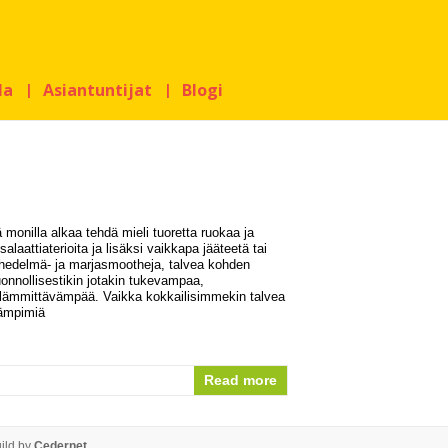
la
Asiantuntijat
Blogi
 monilla alkaa tehdä mieli tuoretta ruokaa ja
 salaattiaterioita ja lisäksi vaikkapa jääteetä tai
a hedelmä- ja marjasmootheja, talvea kohden
onnollisestikin jotakin tukevampaa,
lämmittävämpää. Vaikka kokkailisimmekin talvea
ämpimiä
Read more
ild by
Cedernet
.