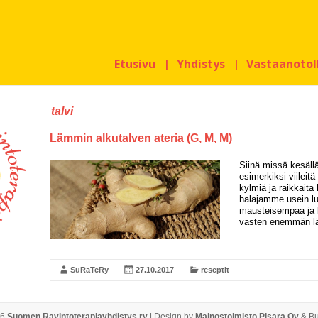
Etusivu
Yhdistys
Vastaanotol
talvi
Lämmin alkutalven ateria (G, M, M)
Siinä missä kesällä
esimerkiksi viileitä
kylmiä ja raikkait
halajamme usein lu
mausteisempaa ja 
vasten enemmän l
SuRaTeRy
27.10.2017
reseptit
26
Suomen Ravintoterapiayhdistys ry
| Design by
Mainostoimisto Pisara Oy
& Bu