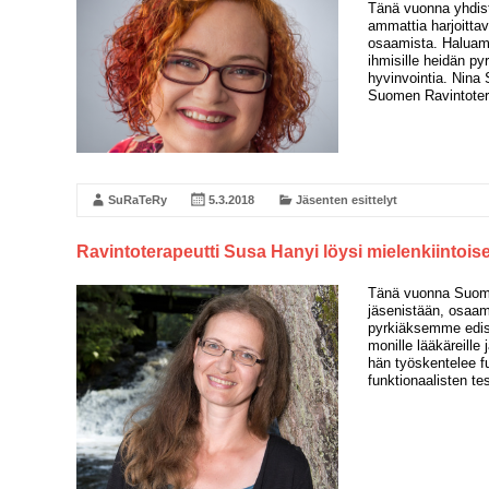
Tänä vuonna yhdis
ammattia harjoitta
osaamista. Haluam
ihmisille heidän p
hyvinvointia. Nina 
Suomen Ravintotera
SuRaTeRy
5.3.2018
Jäsenten esittelyt
Ravintoterapeutti Susa Hanyi löysi mielenkiintois
Tänä vuonna Suome
jäsenistään, osaa
pyrkiäksemme edist
monille lääkäreille
hän työskentelee fu
funktionaalisten te