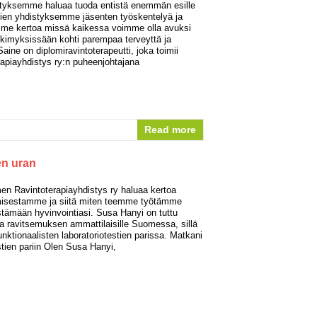
tyksemme haluaa tuoda entistä enemmän esille
vien yhdistyksemme jäsenten työskentelyä ja
me kertoa missä kaikessa voimme olla avuksi
yrkimyksissään kohti parempaa terveyttä ja
Saine on diplomiravintoterapeutti, joka toimii
piayhdistys ry:n puheenjohtajana
Read more
en uran
n Ravintoterapiayhdistys ry haluaa kertoa
misestamme ja siitä miten teemme työtämme
ämään hyvinvointiasi. Susa Hanyi on tuttu
 ja ravitsemuksen ammattilaisille Suomessa, sillä
nktionaalisten laboratoriotestien parissa. Matkani
stien pariin Olen Susa Hanyi,