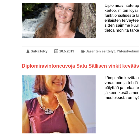
Diplomiravintoterap
kertoo, miten löys
funktionaalisesta l
erilaisten terveyte
sitten saimme kuun
tietoa monilta tärk
SuRaTeRy
10.5.2019
Jäsenten esittelyt
,
Yhteistyökum
Diplomiravintoneuvoja Satu Sällisen vinkit kevääs
Lämpimän kevätaurin
varastoon ja tehdä
pölyttää ja tarkaste
jälkeen kesähameen 
muutoksista on hyö