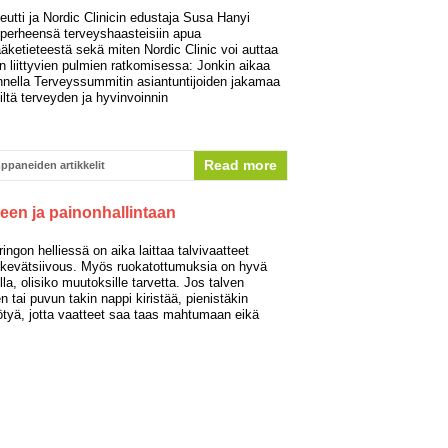
eutti ja Nordic Clinicin edustaja Susa Hanyi
i perheensä terveyshaasteisiin apua
ääketieteestä sekä miten Nordic Clinic voi auttaa
en liittyvien pulmien ratkomisessa: Jonkin aikaa
nella Terveyssummitin asiantuntijoiden jakamaa
eiltä terveyden ja hyvinvoinnin
Read more
ppaneiden artikkelit
een ja painonhallintaan
gon helliessä on aika laittaa talvivaatteet
 kevätsiivous. Myös ruokatottumuksia on hyvä
lla, olisiko muutoksille tarvetta. Jos talven
tai puvun takin nappi kiristää, pienistäkin
tyä, jotta vaatteet saa taas mahtumaan eikä