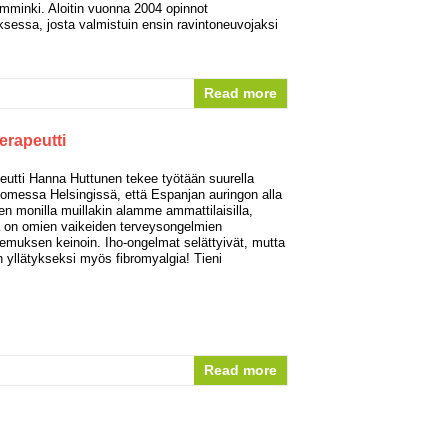
emminki. Aloitin vuonna 2004 opinnot
ksessa, josta valmistuin ensin ravintoneuvojaksi
Read more
erapeutti
peutti Hanna Huttunen tekee työtään suurella
messa Helsingissä, että Espanjan auringon alla
en monilla muillakin alamme ammattilaisilla,
la on omien vaikeiden terveysongelmien
semuksen keinoin. Iho-ongelmat selättyivät, mutta
n yllätykseksi myös fibromyalgia! Tieni
Read more