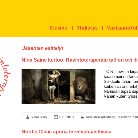
Etusivu
Yhdistys
Vastaanotol
Jäsenten esittelyt
Nina Saine kertoo: Ravintoterapeutin työ on ovi i
C.S. Lewisin kirjas
taianomainen fanta
Seikkailu tähän fan
kaikenlaista merkit
Narniaan tupsahtaja
Vähän kuten työss
SuRaTeRy
13.5.2019
Jäsenten artikkelit
,
Jäsenten esit
Nordic Clinic apuna terveyshaasteissa