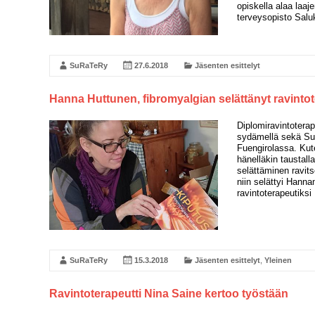
opiskella alaa laaj
terveysopisto Salu
SuRaTeRy
27.6.2018
Jäsenten esittelyt
Hanna Huttunen, fibromyalgian selättänyt ravintot
Diplomiravintotera
sydämellä sekä Suo
Fuengirolassa. Kut
hänelläkin taustal
selättäminen ravit
niin selättyi Hanna
ravintoterapeutiksi
SuRaTeRy
15.3.2018
Jäsenten esittelyt
,
Yleinen
Ravintoterapeutti Nina Saine kertoo työstään