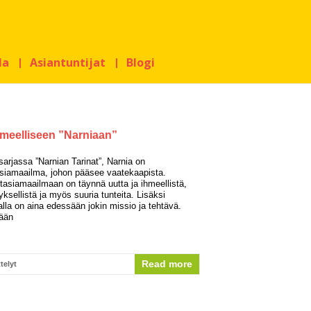
la
Asiantuntijat
Blogi
hmeelliseen ”Narniaan”
arjassa ”Narnian Tarinat”, Narnia on
siamaailma, johon pääsee vaatekaapista.
tasiamaailmaan on täynnä uutta ja ihmeellistä,
yksellistä ja myös suuria tunteita. Lisäksi
lla on aina edessään jokin missio ja tehtävä.
ään
Read more
telyt