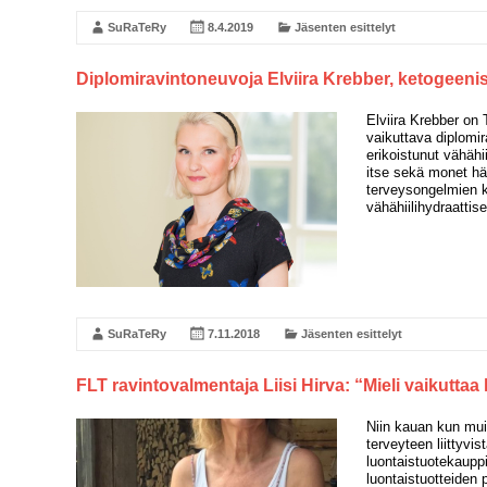
SuRaTeRy
8.4.2019
Jäsenten esittelyt
Diplomiravintoneuvoja Elviira Krebber, ketogeenis
Elviira Krebber on
vaikuttava diplomira
erikoistunut vähähii
itse sekä monet hä
terveysongelmien k
vähähiilihydraattis
SuRaTeRy
7.11.2018
Jäsenten esittelyt
FLT ravintovalmentaja Liisi Hirva: “Mieli vaikutta
Niin kauan kun muis
terveyteen liittyvi
luontaistuotekaupp
luontaistuotteiden 