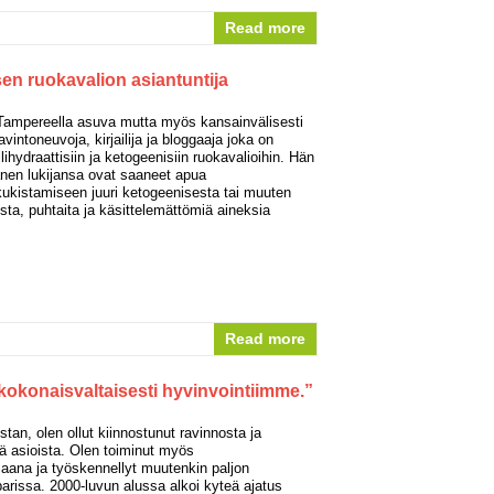
Read more
en ruokavalion asiantuntija
 Tampereella asuva mutta myös kansainvälisesti
vintoneuvoja, kirjailija ja bloggaaja joka on
lihydraattisiin ja ketogeenisiin ruokavalioihin. Hän
nen lukijansa ovat saaneet apua
ukistamiseen juuri ketogeenisesta tai muuten
esta, puhtaita ja käsittelemättömiä aineksia
Read more
a kokonaisvaltaisesti hyvinvointiimme.”
tan, olen ollut kiinnostunut ravinnosta ja
stä asioista. Olen toiminut myös
iaana ja työskennellyt muutenkin paljon
parissa. 2000-luvun alussa alkoi kyteä ajatus