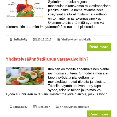
Syömämme ruoka hajoaa
ruoansulatuskanavassa mikroskooppisen
pieniksi osiksi ja nämä ravintoaineet
imeytyvät sieltä elimistömme käyttöön
eri toimintoihin ja rakennusaineiksi.
Olemmeko siis sitä mitä syömme vai
pikemminkin sitä mitä imeytämme? Jos ruoka ei pilkkoudu
SuRaTeRy
20.11.2017
Yhdistyksen artikkelit
Read more
Yhdistelysäännöstä apua vatsavaivoihin?
Ihminen on todella sopeutuvainen olento
ravintonsa suhteen. On todella monia eri
tapoja syödä ja planeettamme
ruokakulttuurit ovat rikkaita ja lukuisia.
Toiselle näyttää sopivan tietty tapa
syödä, toiselle toinen ja kolmas voi
syödä suunnilleen mitä vain. Kestämme joitain aikoja, joskus hyvin
SuRaTeRy
19.9.2017
Yhdistyksen artikkelit
Read more