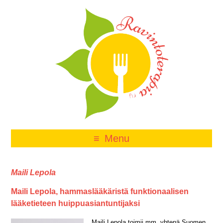
Menu
Maili Lepola
Maili Lepola, hammaslääkäristä funktionaalisen
lääketieteen huippuasiantuntijaksi
Maili Lepola toimii mm. yhtenä Suomen