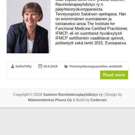
Ravintoterapiayhdistys ry:n
pääyhteistyökumppaneista,
Terveysopisto Saluksen opettajana. Hän
on ensimmäinen suomalainen ja
toistaiseksi ainoa The Institute for
Functional Medicine Certified Practitioner,
IFMCP, eli on suorittanut hyväksytysti
IFMCP sertifiointiin vaadittavat opinnot,
potilastyöt sekä tentit 2015. Euroopassa
SuRaTeRy
18.6.2018
Yhteistyökumppaneiden artikkelit
Read more
Copyright © 2026
Suomen Ravintoterapiayhdistys ry
| Design by
Mainostoimisto Pisara Oy
& Build by
Cedernet
.