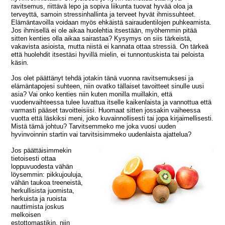
ravitsemus, riittävä lepo ja sopiva liikunta tuovat hyvää oloa ja
terveyttä, samoin stressinhallinta ja terveet hyvät ihmissuhteet.
Elämäntavoilla voidaan myös ehkäistä sairaudentilojen puhkeamista.
Jos ihmisellä ei ole aikaa huolehtia itsestään, myöhemmin pitää
sitten kenties olla aikaa sairastaa? Kysymys on siis tärkeistä,
vakavista asioista, mutta niistä ei kannata ottaa stressiä. On tärkeä
että huolehdit itsestäsi hyvillä mielin, ei tunnontuskista tai peloista
käsin.
Jos olet päättänyt tehdä jotakin tänä vuonna ravitsemuksesi ja
elämäntapojesi suhteen, niin ovatko tällaiset tavoitteet sinulle uusi
asia? Vai onko kenties niin kuten monilla muillakin, että
vuodenvaihteessa tulee luvattua itselle kaikenlaista ja vannottua että
varmasti pääset tavoitteisiisi. Huomaat sitten jossakin vaiheessa
vuotta että läskiksi meni, joko kuvainnollisesti tai jopa kirjaimellisesti.
Mistä tämä johtuu? Tarvitsemmeko me joka vuosi uuden
hyvinvoinnin startin vai tarvitsisimmeko uudenlaista ajattelua?
Jos päättäisimmekin
tietoisesti ottaa
loppuvuodesta vähän
löysemmin: pikkujouluja,
vähän taukoa treeneistä,
herkullisista juomista,
herkuista ja ruoista
nauttimista joskus
melkoisen
estottomastikin, niin