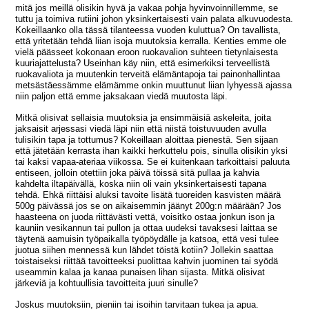
mitä jos meillä olisikin hyvä ja vakaa pohja hyvinvoinnillemme, se
tuttu ja toimiva rutiini johon yksinkertaisesti vain palata alkuvuodesta.
Kokeillaanko olla tässä tilanteessa vuoden kuluttua? On tavallista,
että yritetään tehdä liian isoja muutoksia kerralla. Kenties emme ole
vielä päässeet kokonaan eroon ruokavalion suhteen tietynlaisesta
kuuriajattelusta? Useinhan käy niin, että esimerkiksi terveellistä
ruokavaliota ja muutenkin terveitä elämäntapoja tai painonhallintaa
metsästäessämme elämämme onkin muuttunut liian lyhyessä ajassa
niin paljon että emme jaksakaan viedä muutosta läpi.
Mitkä olisivat sellaisia muutoksia ja ensimmäisiä askeleita, joita
jaksaisit arjessasi viedä läpi niin että niistä toistuvuuden avulla
tulisikin tapa ja tottumus? Kokeillaan aloittaa pienestä. Sen sijaan
että jätetään kerrasta ihan kaikki herkuttelu pois, sinulla olisikin yksi
tai kaksi vapaa-ateriaa viikossa. Se ei kuitenkaan tarkoittaisi paluuta
entiseen, jolloin otettiin joka päivä töissä sitä pullaa ja kahvia
kahdelta iltapäivällä, koska niin oli vain yksinkertaisesti tapana
tehdä. Ehkä riittäisi aluksi tavoite lisätä tuoreiden kasvisten määrä
500g päivässä jos se on aikaisemmin jäänyt 200g:n määrään? Jos
haasteena on juoda riittävästi vettä, voisitko ostaa jonkun ison ja
kauniin vesikannun tai pullon ja ottaa uudeksi tavaksesi laittaa se
täytenä aamuisin työpaikalla työpöydälle ja katsoa, että vesi tulee
juotua siihen mennessä kun lähdet töistä kotiin? Jollekin saattaa
toistaiseksi riittää tavoitteeksi puolittaa kahvin juominen tai syödä
useammin kalaa ja kanaa punaisen lihan sijasta. Mitkä olisivat
järkeviä ja kohtuullisia tavoitteita juuri sinulle?
Joskus muutoksiin, pieniin tai isoihin tarvitaan tukea ja apua.