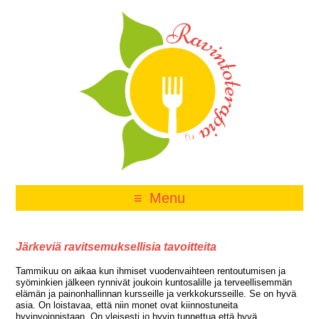
Menu
Järkeviä ravitsemuksellisia tavoitteita
Tammikuu on aikaa kun ihmiset vuodenvaihteen rentoutumisen ja
syöminkien jälkeen rynnivät joukoin kuntosalille ja terveellisemmän
elämän ja painonhallinnan kursseille ja verkkokursseille. Se on hyvä
asia. On loistavaa, että niin monet ovat kiinnostuneita
hyvinvoinnistaan. On yleisesti jo hyvin tunnettua että hyvä