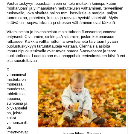
Vastustuskyvyn buustaamiseen on toki muitakin keinoja, kuten
“roskaruoan” ja ylimääräisten herkuttelujen välttäminen, terveellinen
ruokavalio, joka sisältää paljon mm. kasviksia ja marjoja, paljon
tuoreruokaa, proteiinia, kuituja j
a rasvoja hyvistä lähteistä. Myös
riittävä uni, sopiva liikunta ja stressin välttäminen ovat tärkeitä.
Vitamiineista ja hivenaineista mainittakoon flunssantorjunnassa
erityisesti C-vitamiini, sinkki ja A-vitamiini, joskin kokonaisuus
ratkaisee. Kaikkia välttämättömiä ravintoaineta tarvitaan hyvään
puolustuskykyyn tartuntatauteja vastaan. Olennaisia asioita
immuunipuolustukselle ovat myös omega 3-rasvahapot ja terve
suolistofloora. Laadukkaan maitohappobakteerivalmisteen käyttö voi
olla suositeltavaa.
D-
vitamiinival
misteita on
monessa
muodossa,
tabletteina,
tippoina,
suihkeina ja
öljykapselei
na, joista
kaksi
viimemainitt
ua
imeytynevät
kuvan lähde: Pixabay