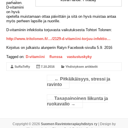
parhaiten.
D-vitamiini
on hyvä
opetella muistamaan ottaa päivittäin ja sitä on hyvä muistaa antaa
myös perheen lapsille ja nuorille.
D-vitamiinin infektioita torjuvasta vaikutuksesta Tohtori Tolonen:
http://www.tritolonen.fi/…/2129-d-vitamiini-torjuu-infektio…
Kirjoitus on julkaistu alunperin Ratyn Facebook-sivulla 5.9. 2016
Tagged on:
D-vitamiini
flunssa
vastustuskyky
SuRaTeRy
7.10.2016
Yhdistyksen artikkelit
←
Pitkäikäisyys, stressi ja
ravinto
Tasapainoinen liikunta ja
ruokavalio
→
Copyright © 2026
Suomen Ravintoterapiayhdistys ry
| Design by