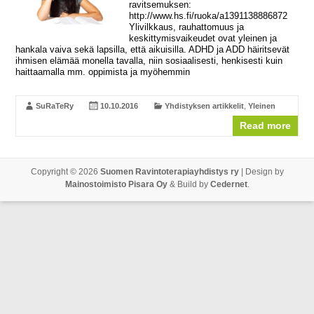
ravitsemuksen:
http://www.hs.fi/ruoka/a1391138886872
Ylivilkkaus, rauhattomuus ja
keskittymisvaikeudet ovat yleinen ja
hankala vaiva sekä lapsilla, että aikuisilla. ADHD ja ADD häiritsevät
ihmisen elämää monella tavalla, niin sosiaalisesti, henkisesti kuin
haittaamalla mm. oppimista ja myöhemmin
SuRaTeRy
10.10.2016
Yhdistyksen artikkelit
,
Yleinen
Read more
Copyright © 2026
Suomen Ravintoterapiayhdistys ry
| Design by
Mainostoimisto Pisara Oy
& Build by
Cedernet
.