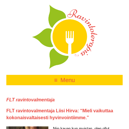
Menu
FLT ravintovalmentaja
FLT ravintovalmentaja Liisi Hirva: “Mieli vaikuttaa
kokonaisvaltaisesti hyvinvointiimme.”
Niin kauan kun muistan, olen ollut