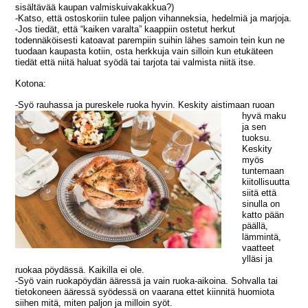
sisältävää kaupan valmiskuivakakkua?)
-Katso, että ostoskoriin tulee paljon vihanneksia, hedelmiä ja marjoja.
-Jos tiedät, että “kaiken varalta” kaappiin ostetut herkut
todennäköisesti katoavat parempiin suihin lähes samoin tein kun ne
tuodaan kaupasta kotiin, osta herkkuja vain silloin kun etukäteen
tiedät että niitä haluat syödä tai tarjota tai valmista niitä itse.
Kotona:
-Syö rauhassa ja pu
reskele ruoka hyvin. Keskity aistimaan ruoan
hyvä maku
ja sen
tuoksu.
Keskity
myös
tuntemaan
kiitollisuutta
siitä että
sinulla on
katto pään
päällä,
lämmintä,
vaatteet
ylläsi ja
ruokaa pöydässä. Kaikilla ei ole.
-Syö vain ruokapöydän ääressä ja vain ruoka-aikoina. Sohvalla tai
tietokoneen ääressä syödessä on vaarana ettet kiinnitä huomiota
siihen mitä, miten paljon ja milloin syöt.