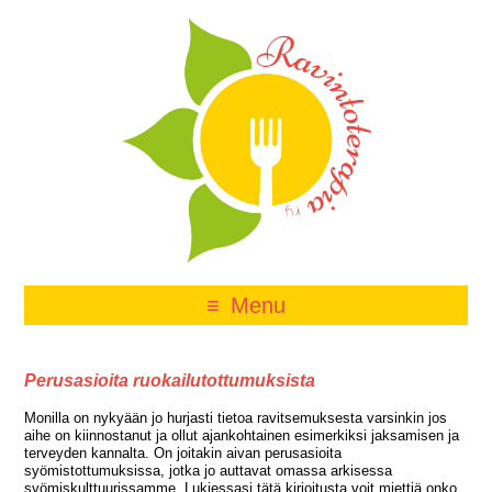
Menu
Perusasioita ruokailutottumuksista
Monilla on nykyään jo hurjasti tietoa ravitsemuksesta varsinkin jos
aihe on kiinnostanut ja ollut ajankohtainen esimerkiksi jaksamisen ja
terveyden kannalta. On joitakin aivan perusasioita
syömistottumuksissa, jotka jo auttavat omassa arkisessa
syömiskulttuurissamme. Lukiessasi tätä kirjoitusta voit miettiä onko