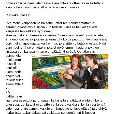
omassa tai perheesi elämässä ajankohtaista ottaa tässä esitettyjä
asioita huomioon vai ovatko ne jo aivan kunnossa.
Ruokakaupassa:
-Älä mene kauppaan nälkäisenä, jottet tee harkitsemattomia
heräteruokaostoksia silloin kun todellisuudessa haluaisit tuoda
kaupasta terveellistä syötävää.
-Tee ostoslista. Tämäkin vähentää “hömppäostoksia” ja myös sitä
että unohdat ostaa jotakin tärkeää jota kotoa puuttuu. Toki kaupassa
voikin olla tarjouksia tai valikoimaa, jota sitten päätätkin ostaa. Pidä
vain huoli että se on jotakin jota et myöhemmin kadu ja joka on
linjassa sen kan
ssa miten olet päättänyt syödä. Ostatko siis
esimerkiksi
mieluummin
pussillisen
edullisia
luomuporkk
anoita vai
tarjoussukla
akonvehteja
?
-Pyri
välttämään
liian prosessoituja ja runsaasti lisäaineita sisältäviä elintarvikkeita
arjessasi. Juhla-ajat ovat sitten erikseen, vaikka silloinkin voi tehdä
aidompia ja viisaampia valintoja. (Tarjoatko juhlapöydässä itsetehtyä
herkullista raakakakkua vai vaikkapa seitsemän eri E-koodia