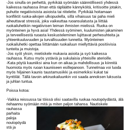
-Jos sinulla on perhettä, pyrkikää syömään säännöllisesti yhdessä
kaikessa rauhassa ilman että räpläätte kännyköitä, kritisoitte jotakin,
puhutte negatiivisista asioista tai riitelette. Pyrkikää hoitamaan
konfliktit ruoka-aikojen ulkopuolella, sillä vihaisuus tai paha mieli
aiheuttavat stressiä, joka vaikeuttaa ruoansulatusta ja liittää
ruokailuhetkiin negatiivisen leiman ihmisten mielissä. Ruoka on
myönteinen ja hyvä asia! Yhdessä syöminen, kuulumisten jakaminen
ja terveellisestä ruoasta keskusteleminen lujittavat perhesuhteita ja
yhteenkuuluvuuden ja turvallisuuden tunnetta. Myönteinen
ruokailuhetki opettaa liittämään ruokailuun miellyttäviä positiivisia
tunteita ja muistoja.
-Jos syöt yksin, mietiskele mukavia asioita ja syö kaikessa
rauhassa. Kutsu myös ystäviä ja sukulaisia yhteisille aterioille.
-Kata pöytä kauniiksi aina kun on aikaa ja mahdollisuus ja kiinnitä
huomiota myös ruoan kauniiseen esillepanoon. Tunnelmaa voi luoda
myös hiljainen kaunis taustamusiikki ja esimerkiksi kukat tai
kynttilät. Tällä tavoin arkiruokailuunkin voi saada annoksen luksusta
ja juhlan tuntua.
Poissa kotoa:
-Vaikka reissussa tai töissä olisi saatavilla ruokaa noutopöydästä, älä
riehaannu syömään mitä ja miten paljon tahansa.
Nautiskele
rauhassa
parhaita
paloja
noutopöydä
stä ja