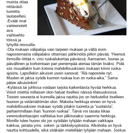
muista ottaa
riittävästi
tuoretta
lautasellesi.
-Eväät ovat
varteenotett
ava
vaihtoehto
töissä ja
lyhyillä reissuilla.
-Ota mukaan välipaloja vain tarpeen mukaan ja vältä esim.
napostemasta välipalaksi ottamiasi pähkinöitä pitkin päivää. Yleensä
ihmisille riittää n. viisi ruokailukertaa päivässä: Aamiainen, lounas ja
päivällinen ja korkeintaan pari pienempää ateriaa tämän lisäksi. Pidä
siis muuallakin kuin kotona mahdollisuuksiesi mukaan kiinni ruoka-
ajoista. Lapsillekin aikuiset usein sanovat: “Älä napostele nyt.
Muuten et jaksa syödä kunnon ruokaa kun on ruoka-aika.” Sama
pätee aikuisiinkin!
-Kylässä tai juhlissa voidaan tarjota kaikenlaista hyvää herkkua.
Voisit miettiä millaisen olon haluat itsellesi näissä tilaisuuksissa.
Toisten seurasta ei kunnolla jaksa nauttia jos on herkutellut itselleen
huonon ja vetämättömän olon. Makeita herkkuja ennen on hyvä
mahdollisuuksien mukaan syödä jotakin tuoretta ja “suolaista”,
parhaimmillaan ihan “kunnon ruokaa”. Tämä voi tasata liikaa
verensokeritasojen vaihtelua kun jälkiruoaksi saamme herkkuja.
Monille tulee huono olo jos syödään tyhjään mahaan vaikkapa
kakkua, piiraita yms. sokeri- ja tärkkelyspitoista. Alkoholia on hyvä
nauttia kohtuudella, eikä sitäkään mielellään tyhjään mahaan. Joskus