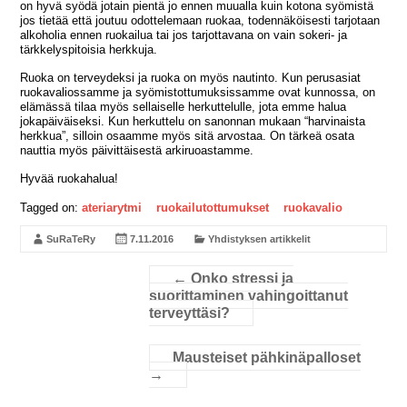
on hyvä syödä jotain pientä jo ennen muualla kuin kotona syömistä
jos tietää että joutuu odottelemaan ruokaa, todennäköisesti tarjotaan
alkoholia ennen ruokailua tai jos tarjottavana on vain sokeri- ja
tärkkelyspitoisia herkkuja.
Ruoka on terveydeksi ja ruoka on myös nautinto. Kun perusasiat
ruokavaliossamme ja syömistottumuksissamme ovat kunnossa, on
elämässä tilaa myös sellaiselle herkuttelulle, jota emme halua
jokapäiväiseksi. Kun herkuttelu on sanonnan mukaan “harvinaista
herkkua”, silloin osaamme myös sitä arvostaa. On tärkeä osata
nauttia myös päivittäisestä arkiruoastamme.
Hyvää ruokahalua!
Tagged on:
ateriarytmi
ruokailutottumukset
ruokavalio
SuRaTeRy
7.11.2016
Yhdistyksen artikkelit
←
Onko stressi ja
suorittaminen vahingoittanut
terveyttäsi?
Mausteiset pähkinäpalloset
→