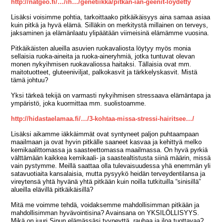
http://natgeo.fi/…/ih…/genetiikka/pitkan-ian-geenit-loydetty
Lisäksi voisimme pohtia, tarkoittaako pitkäikäisyys aina samaa asiaa
kuin pitkä ja hyvä elämä. Silläkin on merkitystä millainen on terveys,
jaksaminen ja elämänlaatu ylipäätään viimeisinä elämämme vuosina.
Pitkäikäisten alueilla asuvien ruokavaliosta löytyy myös monia
sellaisia ruoka-aineita ja ruoka-aineryhmiä, jotka tuntuvat olevan
monen nykyihmisen ruokavaliossa haitaksi. Tällaisia ovat mm.
maitotuotteet, gluteeniviljat, palkokasvit ja tärkkelyskasvit. Mistä
tämä johtuu?
Yksi tärkeä tekijä on varmasti nykyihmisen stressaava elämäntapa ja
ympäristö, joka kuormittaa mm. suolistoamme.
http://hidastaelamaa.fi/…/3-kohtaa-missa-stressi-hairitsee…/
Lisäksi aikamme iäkkäimmät ovat syntyneet paljon puhtaampaan
maailmaan ja ovat hyvin pitkälle saaneet kasvaa ja kehittyä melko
kemikaalittomassa ja saasteettomassa maailmassa. On hyvä pyrkiä
välttämään kaikkea kemikaali- ja saastealtistusta siinä määrin, missä
vain pystymme. Meillä saattaa olla tulevaisuudessa yhä enemmän yli
satavuotiaita kansalaisia, mutta pysyykö heidän terveydentilansa ja
vireytensä yhtä hyvänä yhtä pitkään kuin noilla tutkituilla “sinisillä”
alueilla elävillä pitkäikäisillä?
Mitä me voimme tehdä, voidaksemme mahdollisimman pitkään ja
mahdollisimman hyvävointisina? Avainsana on YKSILÖLLISYYS.
Mikä on juuri Sinun elämässäsi tyyneyttä, rauhaa ja iloa tuottavaa?