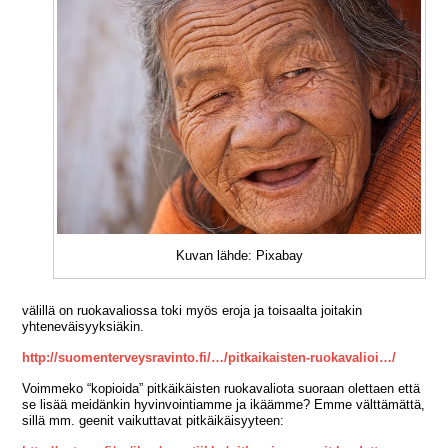
Kuvan lähde: Pixabay
välillä on ruokavaliossa toki myös eroja ja toisaalta joitakin
yhteneväisyyksiäkin.
http://suomenterveysravinto.fi/…/pitkaikaisten-ruokavalioi…/
Voimmeko “kopioida” pitkäikäisten ruokavaliota suoraan olettaen että
se lisää meidänkin hyvinvointiamme ja ikäämme? Emme välttämättä,
sillä mm. geenit vaikuttavat pitkäikäisyyteen: