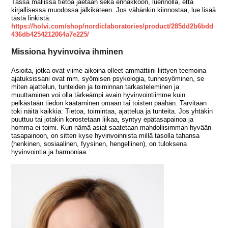
Tässä mallissa tietoa jaetaan sekä ennakkoon, luennolla, että
kirjallisessa muodossa jälkikäteen. Jos vähänkin kiinnostaa, lue lisää
tästä linkistä:
https://holvi.com/shop/nordiclaboratories/product/285dd2b6bdd
436db4254212064a7e225/
Missiona hyvinvoiva ihminen
Asioita, jotka ovat viime aikoina olleet ammattiini liittyen teemoina
ajatuksissani ovat mm. syömisen psykologia, tunnesyöminen, se
miten ajattelun, tunteiden ja toiminnan tarkasteleminen ja
muuttaminen voi olla tärkeämpi avain hyvinvointiimme kuin
pelkästään tiedon kaataminen omaan tai toisten päähän. Tarvitaan
toki näitä kaikkia: Tietoa, toimintaa, ajattelua ja tunteita. Jos yhtäkin
puuttuu tai jotakin korostetaan liikaa, syntyy epätasapainoa ja
homma ei toimi. Kun nämä asiat saatetaan mahdollisimman hyvään
tasapainoon, on sitten kyse hyvinvoinnista millä tasolla tahansa
(henkinen, sosiaalinen, fyysinen, hengellinen), on tuloksena
hyvinvointia ja harmoniaa.