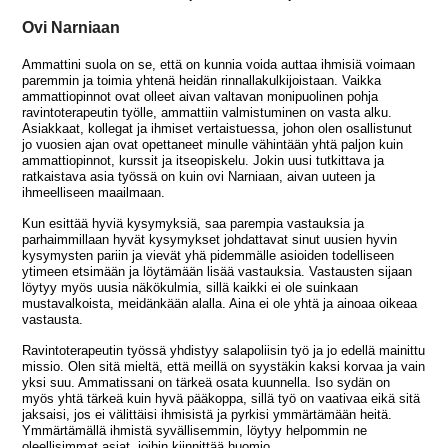
Ovi Narniaan
Ammattini suola on se, että on kunnia voida auttaa ihmisiä voimaan
paremmin ja toimia yhtenä heidän rinnallakulkijoistaan. Vaikka
ammattiopinnot ovat olleet aivan valtavan monipuolinen pohja
ravintoterapeutin työlle, ammattiin valmistuminen on vasta alku.
Asiakkaat, kollegat ja ihmiset vertaistuessa, johon olen osallistunut
jo vuosien ajan ovat opettaneet minulle vähintään yhtä paljon kuin
ammattiopinnot, kurssit ja itseopiskelu. Jokin uusi tutkittava ja
ratkaistava asia työssä on kuin ovi Narniaan, aivan uuteen ja
ihmeelliseen maailmaan.
Kun esittää hyviä kysymyksiä, saa parempia vastauksia ja
parhaimmillaan hyvät kysymykset johdattavat sinut uusien hyvin
kysymysten pariin ja vievät yhä pidemmälle asioiden todelliseen
ytimeen etsimään ja löytämään lisää vastauksia. Vastausten sijaan
löytyy myös uusia näkökulmia, sillä kaikki ei ole suinkaan
mustavalkoista, meidänkään alalla. Aina ei ole yhtä ja ainoaa oikeaa
vastausta.
Ravintoterapeutin työssä yhdistyy salapoliisin työ ja jo edellä mainittu
missio. Olen sitä mieltä, että meillä on syystäkin kaksi korvaa ja vain
yksi suu. Ammatissani on tärkeä osata kuunnella. Iso sydän on
myös yhtä tärkeä kuin hyvä pääkoppa, sillä työ on vaativaa eikä sitä
jaksaisi, jos ei välittäisi ihmisistä ja pyrkisi ymmärtämään heitä.
Ymmärtämällä ihmistä syvällisemmin, löytyy helpommin ne
oleellisimmat asiat, joihin kiinnittää huomio.