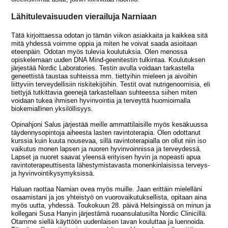
Lähitulevaisuuden vierailuja Narniaan
Tätä kirjoittaessa odotan jo tämän viikon asiakkaita ja kaikkea sitä
mitä yhdessä voimme oppia ja miten he voivat saada asioitaan
eteenpäin. Odotan myös tulevia koulutuksia. Olen menossa
opiskelemaan uuden DNA Mind-geenitestin tulkintaa. Koulutuksen
järjestää Nordic Laboratories. Testin avulla voidaan tarkastella
geneettistä taustaa suhteissa mm. tiettyihin mieleen ja aivoihin
liittyviin terveydellisiin riskitekijöihin. Testit ovat nutrigenoomisia, eli
tiettyjä tutkittavia geenejä tarkastellaan suhteessa siihen miten
voidaan tukea ihmisen hyvinvointia ja terveyttä huomioimalla
biokemiallinen yksilöllisyys.
Opinahjoni Salus järjestää meille ammattilaisille myös kesäkuussa
täydennysopintoja aiheesta lasten ravintoterapia. Olen odottanut
kurssia kuin kuuta nousevaa, sillä ravintoterapialla on ollut niin iso
vaikutus monen lapsen ja nuoren hyvinvoinnissa ja terveydessä.
Lapset ja nuoret saavat yleensä erityisen hyvin ja nopeasti apua
ravintoterapeuttisesta lähestymistavasta monenkinlaisissa terveys-
ja hyvinvointikysymyksissä.
Haluan raottaa Narnian ovea myös muille. Jaan erittäin mielelläni
osaamistani ja jos yhteistyö on vuorovaikutuksellista, opitaan aina
myös uutta, yhdessä. Toukokuun 28. päivä Helsingissä on minun ja
kollegani Susa Hanyin järjestämä ruoansulatusilta Nordic Clinicillä.
Otamme siellä käyttöön uudenlaisen tavan kouluttaa ja luennoida.