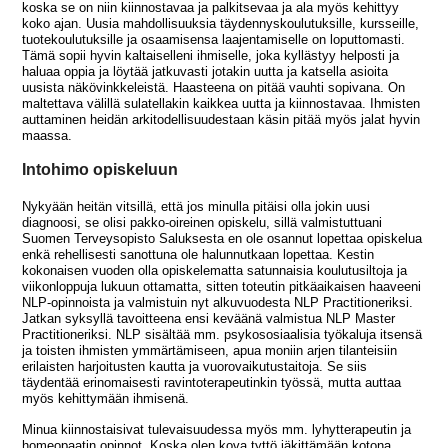
koska se on niin kiinnostavaa ja palkitsevaa ja ala myös kehittyy
koko ajan. Uusia mahdollisuuksia täydennyskoulutuksille, kursseille,
tuotekoulutuksille ja osaamisensa laajentamiselle on loputtomasti.
Tämä sopii hyvin kaltaiselleni ihmiselle, joka kyllästyy helposti ja
haluaa oppia ja löytää jatkuvasti jotakin uutta ja katsella asioita
uusista näkövinkkeleistä. Haasteena on pitää vauhti sopivana. On
maltettava välillä sulatellakin kaikkea uutta ja kiinnostavaa. Ihmisten
auttaminen heidän arkitodellisuudestaan käsin pitää myös jalat hyvin
maassa.
Intohimo opiskeluun
Nykyään heitän vitsillä, että jos minulla pitäisi olla jokin uusi
diagnoosi, se olisi pakko-oireinen opiskelu, sillä valmistuttuani
Suomen Terveysopisto Saluksesta en ole osannut lopettaa opiskelua
enkä rehellisesti sanottuna ole halunnutkaan lopettaa. Kestin
kokonaisen vuoden olla opiskelematta satunnaisia koulutusiltoja ja
viikonloppuja lukuun ottamatta, sitten toteutin pitkäaikaisen haaveeni
NLP-opinnoista ja valmistuin nyt alkuvuodesta NLP Practitioneriksi.
Jatkan syksyllä tavoitteena ensi keväänä valmistua NLP Master
Practitioneriksi. NLP sisältää mm. psykososiaalisia työkaluja itsensä
ja toisten ihmisten ymmärtämiseen, apua moniin arjen tilanteisiin
erilaisten harjoitusten kautta ja vuorovaikutustaitoja. Se siis
täydentää erinomaisesti ravintoterapeutinkin työssä, mutta auttaa
myös kehittymään ihmisenä.
Minua kiinnostaisivat tulevaisuudessa myös mm. lyhytterapeutin ja
homeopaatin opinnot. Koska olen kova tyttö jäkittämään kotona,