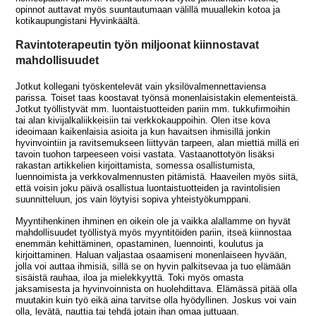
opinnot auttavat myös suuntautumaan välillä muuallekin kotoa ja
kotikaupungistani Hyvinkäältä.
Ravintoterapeutin työn miljoonat kiinnostavat
mahdollisuudet
Jotkut kollegani työskentelevät vain yksilövalmennettaviensa
parissa. Toiset taas koostavat työnsä monenlaisistakin elementeistä.
Jotkut työllistyvät mm. luontaistuotteiden pariin mm. tukkufirmoihin
tai alan kivijalkaliikkeisiin tai verkkokauppoihin. Olen itse kova
ideoimaan kaikenlaisia asioita ja kun havaitsen ihmisillä jonkin
hyvinvointiin ja ravitsemukseen liittyvän tarpeen, alan miettiä millä eri
tavoin tuohon tarpeeseen voisi vastata. Vastaanottotyön lisäksi
rakastan artikkelien kirjoittamista, somessa osallistumista,
luennoimista ja verkkovalmennusten pitämistä. Haaveilen myös siitä,
että voisin joku päivä osallistua luontaistuotteiden ja ravintolisien
suunnitteluun, jos vain löytyisi sopiva yhteistyökumppani.
Myyntihenkinen ihminen en oikein ole ja vaikka alallamme on hyvät
mahdollisuudet työllistyä myös myyntitöiden pariin, itseä kiinnostaa
enemmän kehittäminen, opastaminen, luennointi, koulutus ja
kirjoittaminen. Haluan valjastaa osaamiseni monenlaiseen hyvään,
jolla voi auttaa ihmisiä, sillä se on hyvin palkitsevaa ja tuo elämään
sisäistä rauhaa, iloa ja mielekkyyttä. Toki myös omasta
jaksamisesta ja hyvinvoinnista on huolehdittava. Elämässä pitää olla
muutakin kuin työ eikä aina tarvitse olla hyödyllinen. Joskus voi vain
olla, levätä, nauttia tai tehdä jotain ihan omaa juttuaan.