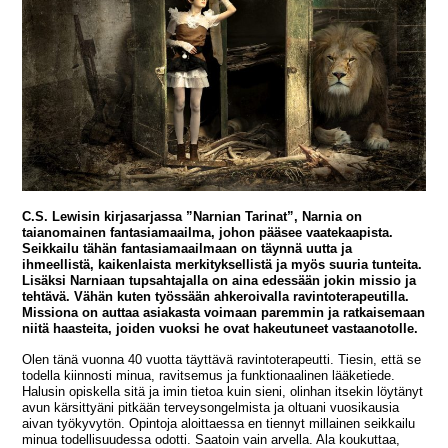
C.S. Lewisin kirjasarjassa ”Narnian Tarinat”, Narnia on
taianomainen fantasiamaailma, johon pääsee vaatekaapista.
Seikkailu tähän fantasiamaailmaan on täynnä uutta ja
ihmeellistä, kaikenlaista merkityksellistä ja myös suuria tunteita.
Lisäksi Narniaan tupsahtajalla on aina edessään jokin missio ja
tehtävä. Vähän kuten työssään ahkeroivalla ravintoterapeutilla.
Missiona on auttaa asiakasta voimaan paremmin ja ratkaisemaan
niitä haasteita, joiden vuoksi he ovat hakeutuneet vastaanotolle.
Olen tänä vuonna 40 vuotta täyttävä ravintoterapeutti. Tiesin, että se
todella kiinnosti minua, ravitsemus ja funktionaalinen lääketiede.
Halusin opiskella sitä ja imin tietoa kuin sieni, olinhan itsekin löytänyt
avun kärsittyäni pitkään terveysongelmista ja oltuani vuosikausia
aivan työkyvytön. Opintoja aloittaessa en tiennyt millainen seikkailu
minua todellisuudessa odotti. Saatoin vain arvella. Ala koukuttaa,