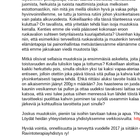
juomista, herkuista ja ruoista nauttimista joskus melkoisen
estottomastikin, niin mitä jos meillä olisikin hyvä ja vakaa pohja
hyvinvoinnillemme, se tuttu ja toimiva rutiini johon yksinkertaises
vain palata alkuvuodesta. Kokeillaanko olla tässä tilanteessa vu
kuluttua? On tavallista, että yritetään tehdä liian isoja muutoksia
kerralla. Kenties emme ole vielä päässeet kokonaan eroon
ruokavalion suhteen tietynlaisesta kuuriajattelusta? Useinhan kä
niin, että esimerkiksi terveellistä ruokavaliota ja muutenkin tervei
elämäntapoja tai painonhallintaa metsästäessämme elämämme onk
että emme jaksakaan viedä muutosta läpi.
Mitkä olisivat sellaisia muutoksia ja ensimmäisiä askeleita, joita ja
toistuvuuden avulla tulisikin tapa ja tottumus? Kokeillaan aloittaa
kaikki herkuttelu pois, sinulla olisikin yksi tai kaksi vapaa-ateria
entiseen, jolloin otettiin joka päivä töissä sitä pullaa ja kahvia kah
yksinkertaisesti tapana tehdä. Ehkä riittäisi aluksi tavoite lisät
on aikaisemmin jäänyt 200g:n määrään? Jos haasteena on juoda rii
kauniin vesikannun tai pullon ja ottaa uudeksi tavaksesi laittaa s
katsoa, että vesi tulee juotua siihen mennessä kun lähdet töistä ko
tavoitteeksi puolittaa kahvin juominen tai syödä useammin kalaa j
järkeviä ja kohtuullisia tavoitteita juuri sinulle?
Joskus muutoksiin, pieniin tai isoihin tarvitaan tukea ja apua. 
Löydät heidän yhteystietonsa yhdistyksemme verkkosivuilta:
htt
Hyvää vointia, onnellisuutta ja terveyttä vuodelle 2017 ja siitäk
Ravintoterapiayhdistys ry!