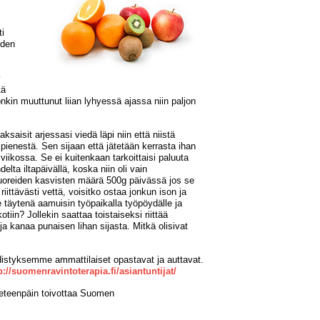
ti
oden
y
tä
in muuttunut liian lyhyessä ajassa niin paljon
ksaisit arjessasi viedä läpi niin että niistä
 pienestä. Sen sijaan että jätetään kerrasta ihan
a viikossa. Se ei kuitenkaan tarkoittaisi paluuta
delta iltapäivällä, koska niin oli vain
ä tuoreiden kasvisten määrä 500g päivässä jos se
ttävästi vettä, voisitko ostaa jonkun ison ja
e täytenä aamuisin työpaikalla työpöydälle ja
tiin? Jollekin saattaa toistaiseksi riittää
a kanaa punaisen lihan sijasta. Mitkä olisivat
Yhdistyksemme ammattilaiset opastavat ja auttavat.
p://suomenravintoterapia.fi/asiantuntijat/
in eteenpäin toivottaa Suomen