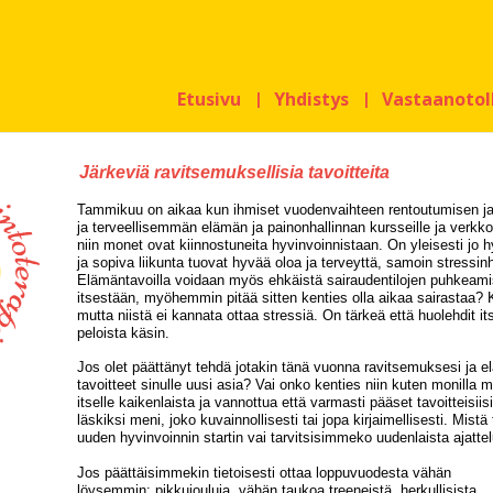
Etusivu
Yhdistys
Vastaanotol
Järkeviä ravitsemuksellisia tavoitteita
Tammikuu on aikaa kun ihmiset vuodenvaihteen rentoutumisen ja s
ja terveellisemmän elämän ja painonhallinnan kursseille ja verkko
niin monet ovat kiinnostuneita hyvinvoinnistaan. On yleisesti jo h
ja sopiva liikunta tuovat hyvää oloa ja terveyttä, samoin stressinh
Elämäntavoilla voidaan myös ehkäistä sairaudentilojen puhkeamist
itsestään, myöhemmin pitää sitten kenties olla aikaa sairastaa? 
mutta niistä ei kannata ottaa stressiä. On tärkeä että huolehdit its
peloista käsin.
Jos olet päättänyt tehdä jotakin tänä vuonna ravitsemuksesi ja el
tavoitteet sinulle uusi asia? Vai onko kenties niin kuten monilla 
itselle kaikenlaista ja vannottua että varmasti pääset tavoitteisi
läskiksi meni, joko kuvainnollisesti tai jopa kirjaimellisesti. M
uuden hyvinvoinnin startin vai tarvitsisimmeko uudenlaista ajatte
Jos päättäisimmekin tietoisesti ottaa loppuvuodesta vähän
löysemmin: pikkujouluja, vähän taukoa treeneistä, herkullisista