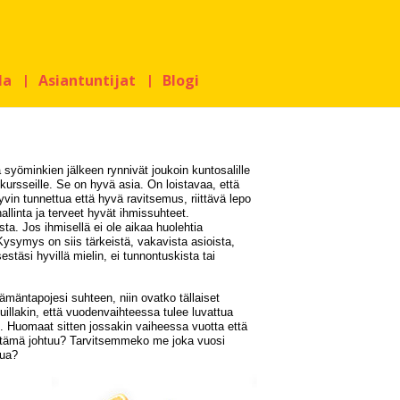
la
Asiantuntijat
Blogi
yöminkien jälkeen rynnivät joukoin kuntosalille
kursseille. Se on hyvä asia. On loistavaa, että
yvin tunnettua että hyvä ravitsemus, riittävä lepo
allinta ja terveet hyvät ihmissuhteet.
a. Jos ihmisellä ei ole aikaa huolehtia
Kysymys on siis tärkeistä, vakavista asioista,
estäsi hyvillä mielin, ei tunnontuskista tai
ämäntapojesi suhteen, niin ovatko tällaiset
muillakin, että vuodenvaihteessa tulee luvattua
isi. Huomaat sitten jossakin vaiheessa vuotta että
istä tämä johtuu? Tarvitsemmeko me joka vuosi
lua?