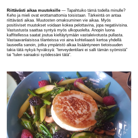
Riittävästi aikaa muutoksille
— Tapahtuiko tämä todella minulle?
Keho ja mieli ovat erottamattomia toisistaan. Tärkeintä on antaa
riittävästi aikaa. Muutosten omaksuminen vie aikaa. Myös
positiiviset muutokset voidaan kokea pelottavina, jopa negatiivisina.
Vastustusta saattaa syntyä myös ulkopuolelta. Anopin luona
kaffitellessa saatat joutua kieltäytymään vastaleivotusta pullasta.
Vastaavanlaisissa tilanteissa voi aina kohteliaasti kertoa yhdellä
lauseella sanoin, jotka ympäristö alkaa lisääntyneen tietoisuuden
takia tätä nykyä hyväksyä: “terveydentilani ei salli tämän syömistä”
tai “tulen sairaaksi syödessäni tätä”.