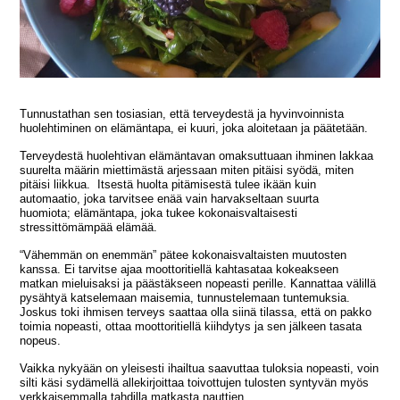
Tunnustathan sen tosiasian, että terveydestä ja hyvinvoinnista
huolehtiminen on elämäntapa, ei kuuri, joka aloitetaan ja päätetään.
Terveydestä huolehtivan elämäntavan omaksuttuaan ihminen lakkaa
suurelta määrin miettimästä arjessaan miten pitäisi syödä, miten
pitäisi liikkua. Itsestä huolta pitämisestä tulee ikään kuin
automaatio, joka tarvitsee enää vain harvakseltaan suurta
huomiota; elämäntapa, joka tukee kokonaisvaltaisesti
stressittömämpää elämää.
“Vähemmän on enemmän” pätee kokonaisvaltaisten muutosten
kanssa. Ei tarvitse ajaa moottoritiellä kahtasataa kokeakseen
matkan mieluisaksi ja päästäkseen nopeasti perille. Kannattaa välillä
pysähtyä katselemaan maisemia, tunnustelemaan tuntemuksia.
Joskus toki ihmisen terveys saattaa olla siinä tilassa, että on pakko
toimia nopeasti, ottaa moottoritiellä kiihdytys ja sen jälkeen tasata
nopeus.
Vaikka nykyään on yleisesti ihailtua saavuttaa tuloksia nopeasti, voin
silti käsi sydämellä allekirjoittaa toivottujen tulosten syntyvän myös
verkkaisemmalla tahdilla matkasta nauttien.