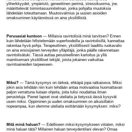
yliherkkyydet, ympäristö, geneettinen perimä, stressikuorma, jne.
määrittelevät toimintasuunnitelman, jonka pohjalta muutoksia
lähdetään toteuttamaan. Muutosvalmius ja uusien asioiden
omaksuminen käytännössä on aina yksilöllistä.
Perusasiat kuntoon
— Millaisia ravintolisiä minä tarvitsen? Ennen
kuin lähdetään hifistelemään superfoodeilla ja ravintolisillä, kannattaa
rakentaa hyvä pohja. Terapeuttinen, yksilöllisesti laadittu ruokavalio
on aina ensisijainen terveyden ylläpitäjä, jonka päälle rakennetaan
ravintolisätuki. Tässä auttaa perusteellinen kartoitus ja yllä
mainitsemani yksilölliset tekijät, joista jokainen vaikuttaa
ravintoaineiden tarpeeseen.
Miksi?
— Tämä kysymys on tärkeä, ehkäpä jopa ratkaiseva. Miksi
jokin asia tehdään niin kuin tehdään antaa motivaatioa huomattavan
paljon verrattuna liutaan ohjeita, joita tulisi noudattaa ilman
perusteluja. Pienet lapset ovat uteliaita ja tietyssä iässä kysyvät
usein miksi. Oppiminen ja uuden omaksuminen on aikuisillakin
nopeampaa, kun olemme uteliaita esittämään kysymyksen: miksi?
Mitä minä haluan?
— Edelliseen miksi-kysymykseen viitaten, miksi
minä haluan tätä? Millainen haluan terveydentilani olevan? Omaa