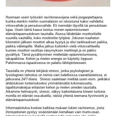
Huomaan usein työssäni ravintoneuvojana sekä joogaopettajana,
kuinka etenkin meihin suomalaisiin on iskostunut kaksi vaihdetta:
viitosvaihde ja peruutusvaihde. Eli mennään täysillä tai peruutetaan
lujaa. Usein tämä kaava toistuu monen epäonnistuneen
elämäntapamuutoksen taustalla. Alussa lähdetään moottoritielle
suurella vauhdilla, koko moottoritie tyhjänä. Jokusen kaahatun
kilometrin jälkeen moottori alkaa hyytyä ja olisi tankkauksen paikka,
paikka välietapille. Matka jatkuu kuitenkin vielä viitosvaihteella
kunnes moottori osoittaa väsymyksen merkkejä ja on pakko
pysähtyä. Tämä pysähtyminen mielletään epäonnistumisena,
takapakkina. Kehon ja mielen energia on käytetty loppuun.
Pahimmassa tapauksessa on palattu lähtöpisteeseen.
Taustalla on yhtenä tekijänä stressi, jonka psykologinen ja
fysiologinen tarkoitus on toimia vain todellisissa vaaratilanteissa, ei
jatkuvana 24/7-tilana. Stressi saatetaan mieltää usein esim. pelkäksi
ahdistuksen tuntemukseksi ymmärtämättä kokonaisuutta,
tapahtumaketjua erilaisten kehon ja mielen oireiden taustalla.
Aikamme helmasynti, stressi, näkyy kaikenlaisena kiireen tuntuna
monilla eri elämän osa-alueilla, näistä yhtenä teemana hyvinvointi ja
elämäntapamuutokset.
Informaatiotulva koskee kaikkea mukaan lukien ravitsemus, josta
ihmispoloinen pystyy sisäistämään kerrallaan vain murto-osan.