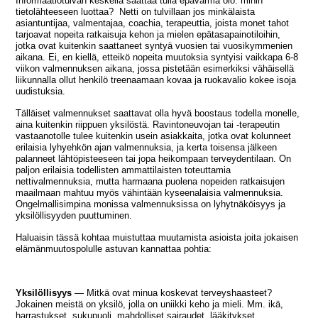
Informaatiotulvan keskellä saattaa tulla epävarma olo: mihin
tietolähteeseen luottaa? Netti on tulvillaan jos minkälaista
asiantuntijaa, valmentajaa, coachia, terapeuttia, joista monet tahot
tarjoavat nopeita ratkaisuja kehon ja mielen epätasapainotiloihin,
jotka ovat kuitenkin saattaneet syntyä vuosien tai vuosikymmenien
aikana. Ei, en kiellä, etteikö nopeita muutoksia syntyisi vaikkapa 6-8
viikon valmennuksen aikana, jossa pistetään esimerkiksi vähäisellä
liikunnalla ollut henkilö treenaamaan kovaa ja ruokavalio kokee isoja
uudistuksia.
Tälläiset valmennukset saattavat olla hyvä boostaus todella monelle,
aina kuitenkin riippuen yksilöstä. Ravintoneuvojan tai -terapeutin
vastaanotolle tulee kuitenkin usein asiakkaita, jotka ovat kolunneet
erilaisia lyhyehkön ajan valmennuksia, ja kerta toisensa jälkeen
palanneet lähtöpisteeseen tai jopa heikompaan terveydentilaan. On
paljon erilaisia todellisten ammattilaisten toteuttamia
nettivalmennuksia, mutta harmaana puolena nopeiden ratkaisujen
maailmaan mahtuu myös vähintään kyseenalaisia valmennuksia.
Ongelmallisimpina monissa valmennuksissa on lyhytnäköisyys ja
yksilöllisyyden puuttuminen.
Haluaisin tässä kohtaa muistuttaa muutamista asioista joita jokaisen
elämänmuutospolulle astuvan kannattaa pohtia:
Yksilöllisyys
— Mitkä ovat minua koskevat terveyshaasteet?
Jokainen meistä on yksilö, jolla on uniikki keho ja mieli. Mm. ikä,
harrastukset, sukupuoli, mahdolliset sairaudet, lääkitykset,