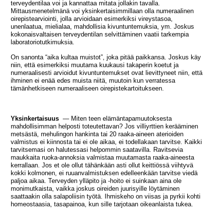
terveydentilaa voi ja kannattaa mitata jollakin tavalla.
Mittausmenetelmänä voi yksinkertaisimmillaan olla numeraalinen
oirepistearviointi, jolla arvioidaan esimerkiksi vireystasoa,
unenlaatua, mielialaa, mahdollisia kivuntuntemuksia, ym. Joskus
kokonaisvaltaisen terveydentilan selvittäminen vaatii tarkempia
laboratoriotutkimuksia.
On sanonta “aika kultaa muistot”, joka pitää paikkansa. Joskus käy
niin, että esimerkiksi muutama kuukausi takaperin koetut ja
numeraalisesti arvioidut kivuntuntemukset ovat lievittyneet niin, että
ihminen ei enää edes muista niitä, muutoin kun verratessa
tämänhetkiseen numeraaliseen oirepistekartoitukseen.
Yksinkertaisuus
— Miten teen elämäntapamuutoksesta
mahdollisimman helposti toteutettavan? Jos villiyrttien kerääminen
metsästä, mehulingon hankinta tai 20 raaka-aineen aterioiden
valmistus ei kiinnosta tai ei ole aikaa, ei todellakaan tarvitse. Kaikki
tarvitsemasi on halutessasi helpommin saatavilla. Ravitsevia
maukkaita ruoka-annoksia valmistaa muutamasta raaka-aineesta
kerrallaan. Jos et ole ollut tähänkään asti ollut keittiössä viihtyvä
kokki kolmonen, ei ruuanvalmistuksen edelleenkään tarvitse viedä
paljoa aikaa. Terveyden ylläpito ja -hoito ei suinkaan aina ole
monimutkaista, vaikka joskus oireiden juurisyille löytäminen
saattaakin olla salapoliisin työtä. Ihmiskeho on viisas ja pyrkii kohti
homeostaasia, tasapainoa, kun sille tarjotaan oikeanlaista tukea.